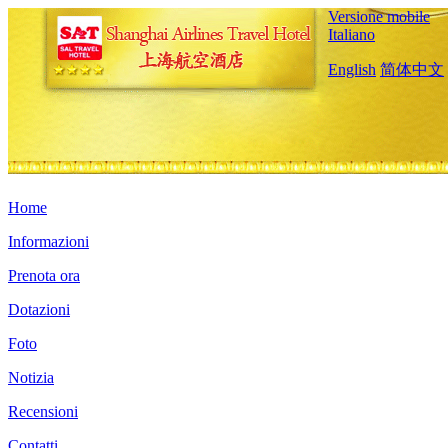
Versione mobile
Italiano
English
简体中文
Home
Informazioni
Prenota ora
Dotazioni
Foto
Notizia
Recensioni
Contatti