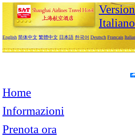
Version
Italiano
English
简体中文
繁體中文
日本語
한국어
Deutsch
Français
Itali
Home
Informazioni
Prenota ora