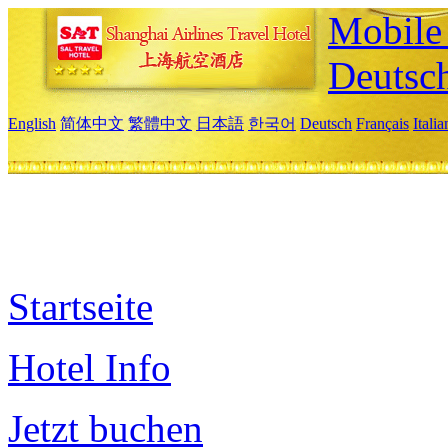
Mobile 
Deutsc
English
简体中文
繁體中文
日本語
한국어
Deutsch
Français
Itali
Startseite
Hotel Info
Jetzt buchen