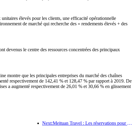
unitaires élevés pour les clients, une efficacité opérationnelle
environnement de marché qui recherche des « rendements élevés + des
sont devenus le centre des ressources concentrées des principaux
ne montre que les principales entreprises du marché des chaînes
menté respectivement de 142,41 % et 128,47 % par rapport à 2019. De
oises a augmenté respectivement de 26,01 % et 30,66 % en glissement
Next:Meituan Travel : Les réservations pour les hôtels haut de gamme dans les comtés pendant le festival des bateaux-dragons sont très demandées, les familles avec enfants devenant la force principale