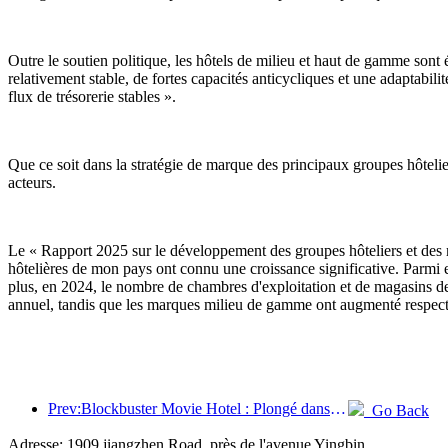
Outre le soutien politique, les hôtels de milieu et haut de gamme sont é
relativement stable, de fortes capacités anticycliques et une adaptab
flux de trésorerie stables ».
Que ce soit dans la stratégie de marque des principaux groupes hôteli
acteurs.
Le « Rapport 2025 sur le développement des groupes hôteliers et des 
hôtelières de mon pays ont connu une croissance significative. Parm
plus, en 2024, le nombre de chambres d'exploitation et de magasins 
annuel, tandis que les marques milieu de gamme ont augmenté respec
Prev:Blockbuster Movie Hotel : Plongé dans un voyage d'ombre et de lumière, Blockbuster Movie Hotel définit une nouvelle expérience de voyage
Go Back
Adresse: 1909 jiangzhen Road, près de l'avenue Yingbin.