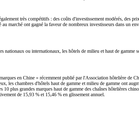
galement très compétitifs : des coûts d'investissement modérés, des prix 
ilité au marché ont gagné la faveur de nombreux investisseurs dans un 
ers nationaux ou internationaux, les hôtels de milieu et haut de gamme 
marques en Chine » récemment publié par l'Association hôtelière de Chi
i eux, les chambres d'hôtels haut de gamme et milieu de gamme ont aug
des 10 plus grandes marques haut de gamme des chaînes hôtelières chin
tivement de 15,93 % et 15,46 % en glissement annuel.