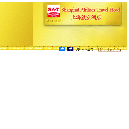
28 ~ 34℃
Détail météo