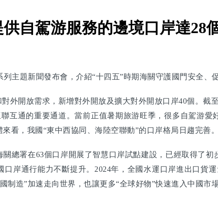
供自駕游服務的邊境口岸達28
劃”系列主題新聞發布會，介紹“十四五”時期海關守護國門安全
外開放需求，新增對外開放及擴大對外開放口岸40個。截至
家互聯互通的重要通道。當前正值暑期旅游旺季，很多自駕游愛
體來看，我國“東中西協同、海陸空聯動”的口岸格局日趨完善
關總署在63個口岸開展了智慧口岸試點建設，已經取得了初
口岸通行能力不斷提升。2024年，全國水運口岸進出口貨運
中國制造”加速走向世界，也讓更多“全球好物”快速進入中國市