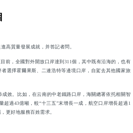
個
、促進高質量發展成就，并答記者問。
目前，全國對外開放口岸達到311個，其中既有沿海的，也有
好者選擇霍爾果斯、二連浩特等邊境口岸，自駕去其他國家旅
。
步成效。比如，在云南的中老鐵路口岸，海關總署依托相關智
量超過43億噸，較“十三五”末增長一成，航空口岸增長超過1
場，更好地服務百姓需求。